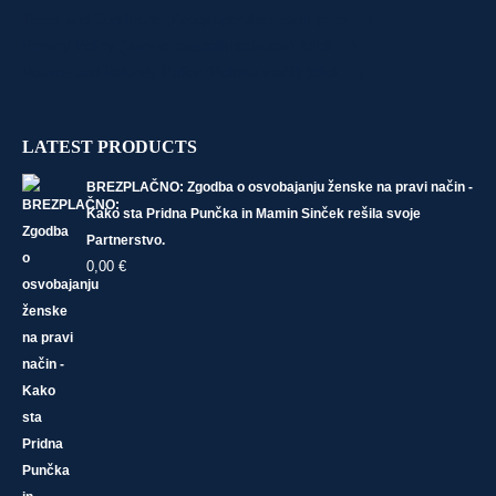
Terms and Conditions (Pogoji uporabe strani) (click →)
Privacy Policy (Varstvo osebnih podatkov) (click →)
Returns and Refunds Policy (Politika vračil) (click →)
LATEST PRODUCTS
BREZPLAČNO: Zgodba o osvobajanju ženske na pravi način -
Kako sta Pridna Punčka in Mamin Sinček rešila svoje
Partnerstvo.
0,00
€